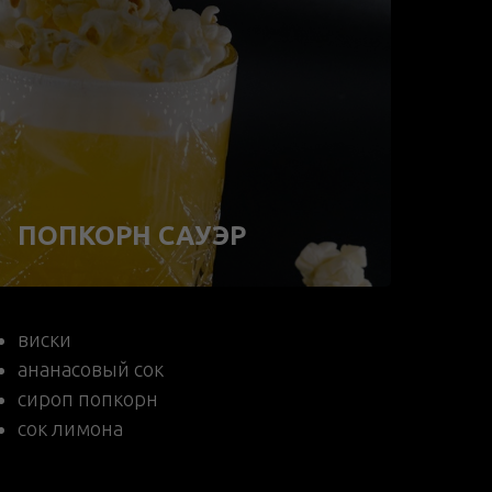
ПОПКОРН САУЭР
виски
ананасовый сок
сироп попкорн
сок лимона