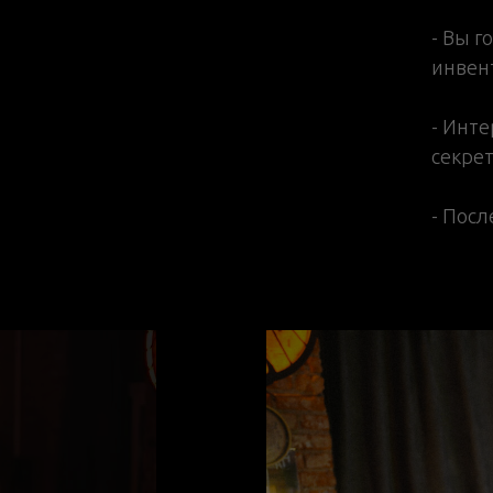
- Вы г
инвен
- Инте
секре
- Посл