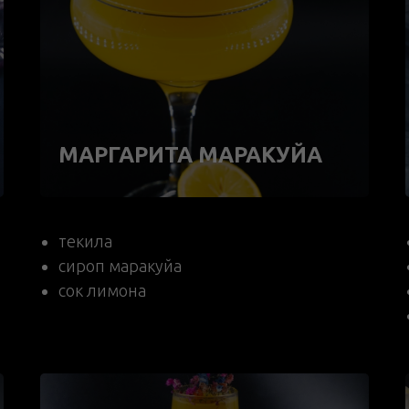
МАРГАРИТА МАРАКУЙА
текила
сироп маракуйа
сок лимон
а