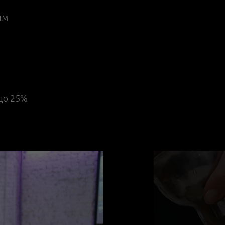
им
 до 25%