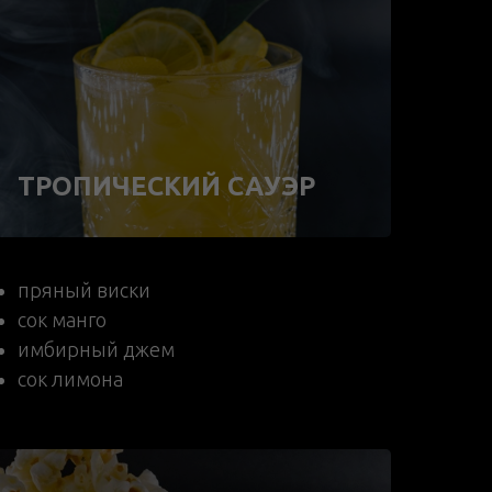
ТРОПИЧЕСКИЙ САУЭР
пряный виски
сок манго
имбирный джем
сок лимона