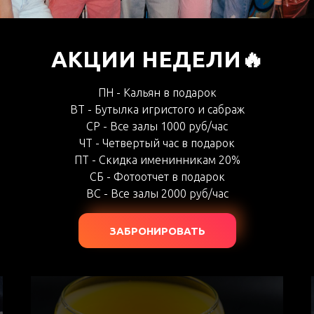
ТЕЙЛИ НА МАСТЕР-КЛ
АКЦИИ НЕДЕЛИ🔥
ПН - Кальян в подарок
ВТ - Бутылка игристого и сабраж
Вы можете выбрать 2, 3 или 4
СР - Все залы 1000 руб/час
ЧТ - Четвертый час в подарок
коктейля
ПТ - Скидка именинникам 20%
в зависимости от
тарифа
СБ - Фотоотчет в подарок
ВС - Все залы 2000 руб/час
ЗАБРОНИРОВАТЬ